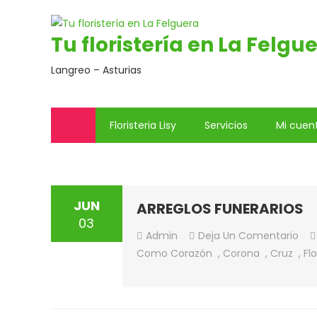
Saltar
al
Tu floristería en La Felgu
contenido
Langreo – Asturias
Floristeria Lisy
Servicios
Mi cuen
JUN
ARREGLOS FUNERARIOS
03
En
Admin
Deja Un Comentario
ARR
Como
Corazón
,
Corona
,
Cruz
,
Fl
FUN