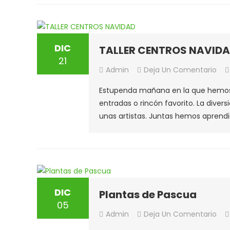
«La
Cen
DIC
TALLER CENTROS NAVID
21
En
Admin
Deja Un Comentario
TAL
Estupenda mañana en la que hemos r
CE
entradas o rincón favorito. La dive
NAV
unas artistas. Juntas hemos aprendi
DIC
Plantas de Pascua
05
En
Admin
Deja Un Comentario
Pla