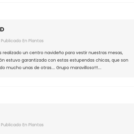
ngreo
tro»
AD
Publicado En
Plantas
LER
ealizado un centro navideño para vestir nuestras mesas,
NTROS
rsión estuvo garantizada con estas estupendas chicas, que son
IDAD
do mucho unas de otras…. Grupo maravilloso!!!….
Publicado En
Plantas
ntas