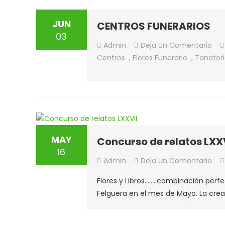
JUN
CENTROS FUNERARIOS
03
En
Admin
Deja Un Comentario
CE
Centros
,
Flores Funerario
,
Tanator
FUN
MAY
Concurso de relatos LXX
16
En
Admin
Deja Un Comentario
Con
Flores y Libros……..combinación per
De
Felguera en el mes de Mayo. La creativ
Rel
LXXV