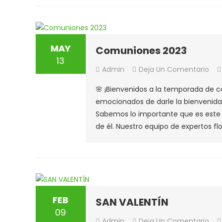
OBR
PRO
FLO
MAY
Comuniones 2023
13
En
Admin
Deja Un Comentario
Com
🌸 ¡Bienvenidos a la temporada de c
202
emocionados de darle la bienvenida 
Sabemos lo importante que es este d
de él. Nuestro equipo de expertos flo
FEB
SAN VALENTÍN
09
En
Admin
Deja Un Comentario