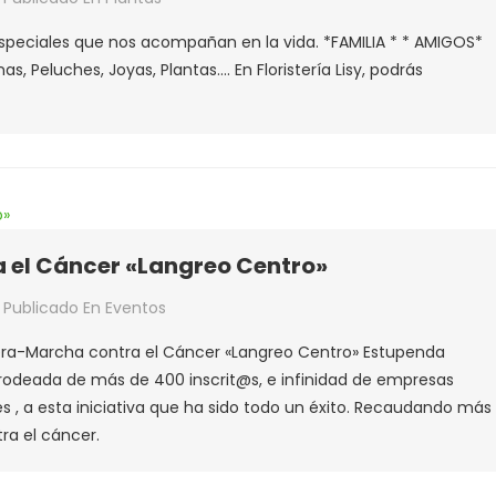
speciales que nos acompañan en la vida. *FAMILIA * * AMIGOS*
ENTÍN
s, Peluches, Joyas, Plantas…. En Floristería Lisy, podrás
 el Cáncer «Langreo Centro»
Publicado En
Eventos
 Carrera-Marcha contra el Cáncer «Langreo Centro» Estupenda
rera-
odeada de más de 400 inscrit@s, e infinidad de empresas
cha
, a esta iniciativa que ha sido todo un éxito. Recaudando más
tra
ra el cáncer.
cer