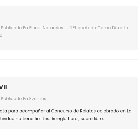
Publicado En
Flores Naturales
Etiquetado Como
Difunto
NTROS
io
ERARIOS
VII
Publicado En
Eventos
curso
fecta para acompañar al Concurso de Relatos celebrado en La
idad no tiene límites. Arreglo floral, sobre libro.
atos
II