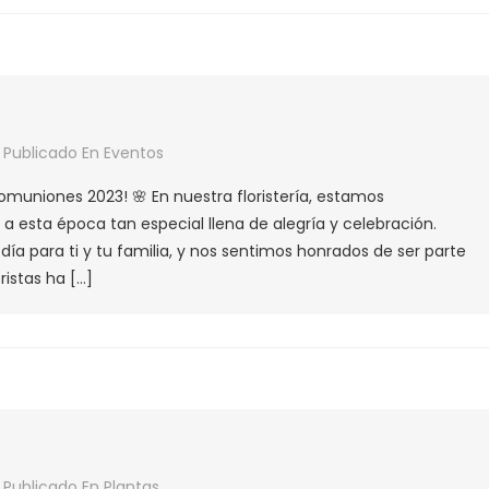
A»
FESIÓN
RISTA
Publicado En
Eventos
uniones
omuniones 2023! 🌸 En nuestra floristería, estamos
3
a esta época tan especial llena de alegría y celebración.
ía para ti y tu familia, y nos sentimos honrados de ser parte
ristas ha […]
Publicado En
Plantas