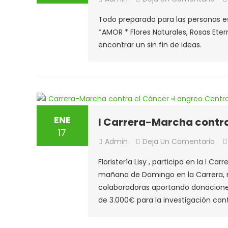
SAN
Todo preparado para las personas e
VAL
*AMOR * Flores Naturales, Rosas Eterna
encontrar un sin fin de ideas.
ENE
I Carrera-Marcha contra
17
En
Admin
Deja Un Comentario
I
Floristería Lisy , participa en la I
Car
mañana de Domingo en la Carrera, r
Mar
colaboradoras aportando donaciones 
Con
de 3.000€ para la investigación cont
El
Cán