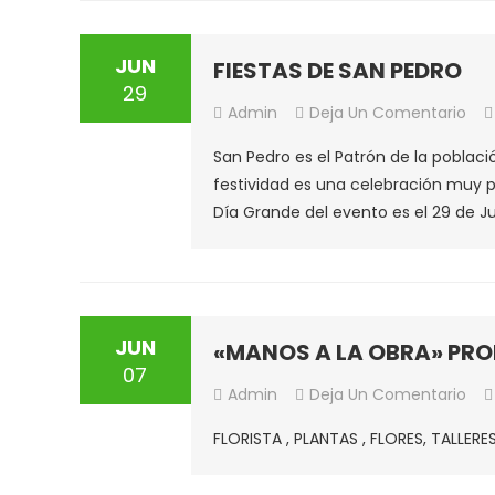
JUN
FIESTAS DE SAN PEDRO
29
En
Admin
Deja Un Comentario
FIE
San Pedro es el Patrón de la poblaci
DE
festividad es una celebración muy p
SAN
Día Grande del evento es el 29 de Jun
PED
JUN
«MANOS A LA OBRA» PRO
07
En
Admin
Deja Un Comentario
«M
FLORISTA , PLANTAS , FLORES, TALLE
A
LA