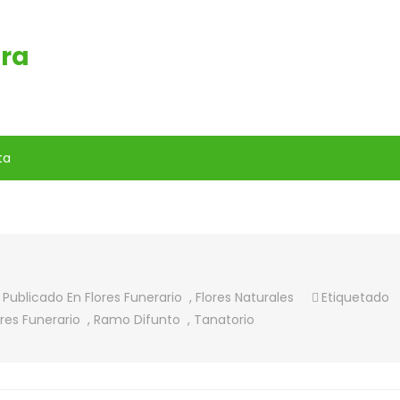
era
ta
Publicado En
Flores Funerario
,
Flores Naturales
Etiquetado
EGLOS
ores Funerario
,
Ramo Difunto
,
Tanatorio
ERARIOS