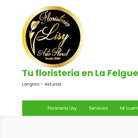
Saltar
al
contenido
Tu floristería en La Felgu
Langreo – Asturias
Floristeria Lisy
Servicios
Mi cuen