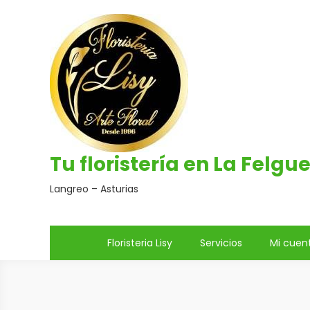
Saltar
al
contenido
Tu floristería en La Felgu
Langreo – Asturias
Floristeria Lisy
Servicios
Mi cuen