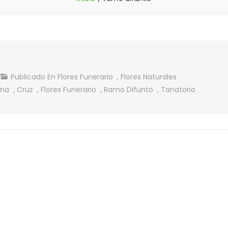
Publicado En
Flores Funerario
,
Flores Naturales
RREGLOS
ona
,
Cruz
,
Flores Funerario
,
Ramo Difunto
,
Tanatorio
NERARIOS