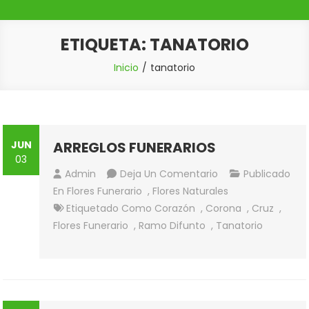
ETIQUETA:
TANATORIO
Inicio
tanatorio
JUN
ARREGLOS FUNERARIOS
03
En
Admin
Deja Un Comentario
Publicado
ARREGLOS
En
Flores Funerario
,
Flores Naturales
FUNERARIOS
Etiquetado Como
Corazón
,
Corona
,
Cruz
,
Flores Funerario
,
Ramo Difunto
,
Tanatorio