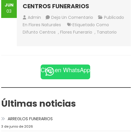
JUN
CENTROS FUNERARIOS
03
En
Admin
Deja Un Comentario
Publicado
CENTROS
En
Flores Naturales
Etiquetado Como
FUNERARIOS
Difunto Centros
,
Flores Funerario
,
Tanatorio
Chat en WhatsApp
Últimas noticias
ARREGLOS FUNERARIOS
3 de junio de 2026