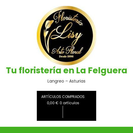
Saltar
al
contenido
Tu floristería en La Felguera
Langreo – Asturias
ARTÍCULOS COMPRADOS
0,00 €
0 artículos